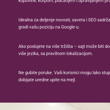
kupovine, korpom, plaćanjem i upravljanjem pr
Blog sekcija
Idealna za deljenje novosti, saveta i SEO sadr
gradi vašu poziciju na Google-u.
Višejezični sajt
Ako poslujete na više tržišta – sajt može biti do
više jezika, sa pravilnom lokalizacijom.
Kontakt forme i automatski odgovori
Ne gubite poruke. Vaši korisnici mogu lako stupit
dobijate uredne upite na mejl.