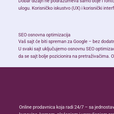
Dobar dizajn ne podrazumeva samo boje i font
ulogu. Korisničko iskustvo (UX) i korisnički inter
SEO osnovna optimizacija
Vaš sajt će biti spreman za Google – bez dodat
U svaki sajt uključujemo osnovnu SEO optimizaci
da se sajt bolje pozicionira na pretraživačima. O
Web shop integracija
Online prodavnica koja radi 24/7 – sa jednost