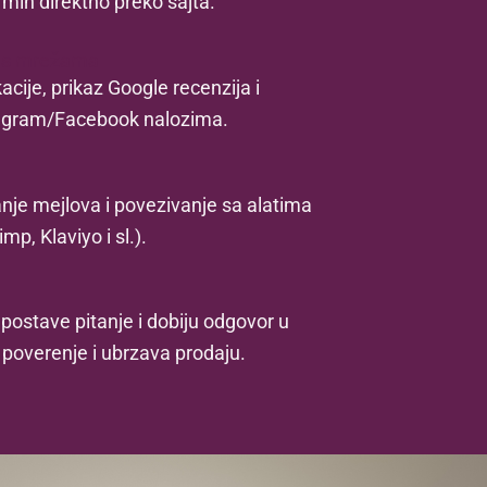
rmin direktno preko sajta.
e s mrežama
ije, prikaz Google recenzija i
agram/Facebook nalozima.
nje mejlova i povezivanje sa alatima
p, Klaviyo i sl.).
ostave pitanje i dobiju odgovor u
poverenje i ubrzava prodaju.