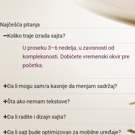
Najčešća pitanja
Koliko traje izrada sajta?
U proseku 3–6 nedelja, u zavisnosti od
kompleksnosti. Dobićete vremenski okvir pre
početka.
Da li mogu sam/a kasnije da menjam sadržaj?
Šta ako nemam tekstove?
Da li radite i dizajn sajta?
Da li sajt bude optimizovan za mobilne uređaje?