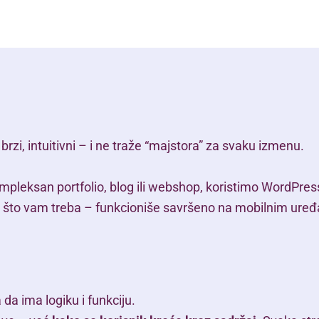
brzi, intuitivni – i ne traže “majstora” za svaku izmenu.
ompleksan portfolio, blog ili webshop, koristimo WordPress
ve što vam treba – funkcioniše savršeno na mobilnim uređ
da ima logiku i funkciju.