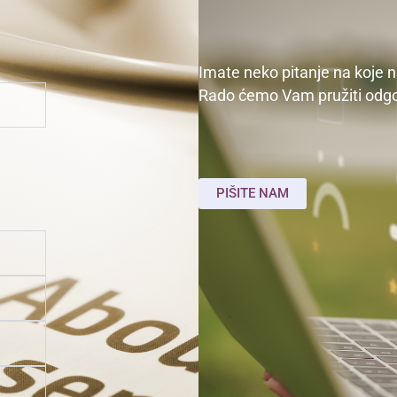
Imate neko pitanje na koje n
Rado ćemo Vam pružiti odgo
PIŠITE NAM