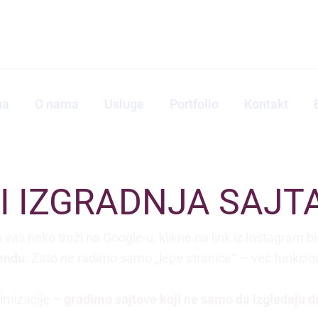
na
O nama
Usluge
Portfolio
Kontakt
I IZGRADNJA SAJT
a vas neko traži na Google-u, klikne na link iz Instagram bio
rendu
. Zato ne radimo samo „lepe stranice“ — već funkcion
timizacije –
gradimo sajtove koji ne samo da izgledaju do