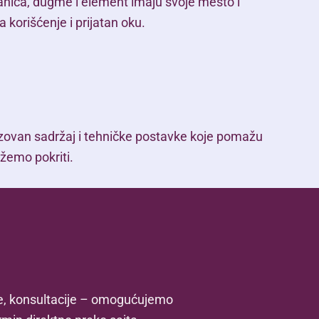
ranica, dugme i element imaju svoje mesto i
a korišćenje i prijatan oku.
mizovan sadržaj i tehničke postavke koje pomažu
ožemo pokriti.
ike, konsultacije – omogućujemo