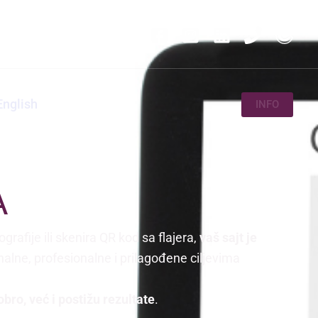
English
INFO
A
grafije ili skenira QR kod sa flajera,
vaš sajt je
alne, profesionalne i prilagođene ciljevima
bro, već i postižu rezultate
.