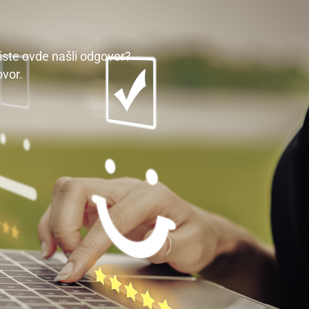
iste ovde našli odgovor?
vor.