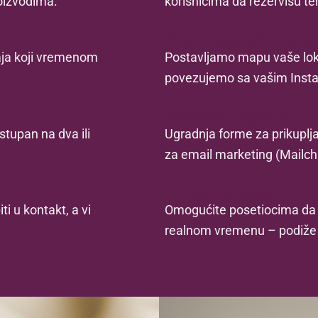
oizvodima.
korisnicima da rezervišu te
Google mapa i povezivanj
žaja koji vremenom
Postavljamo mapu vaše lokac
povezujemo sa vašim Inst
Newsletter integracija
stupan na dva ili
Ugradnja forme za prikuplja
za email marketing (Mailchim
Live chat integracija
i u kontakt, a vi
Omogućite posetiocima da p
realnom vremenu – podiže 