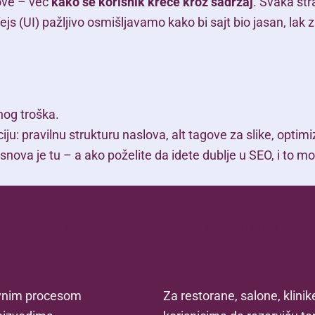
ove – već
kako se korisnik kreće kroz sadržaj
. Svaka st
fejs (UI) pažljivo osmišljavamo kako bi sajt bio jasan, lak z
nog troška.
ju: pravilnu strukturu naslova, alt tagove za slike, opti
snova je tu – a ako poželite da idete dublje u SEO, i to m
DODATNE OPCIJE KOJE MOŽEMO UKLJUČITI:
Rezervacioni sistemi
avnim procesom
Za restorane, salone, klin